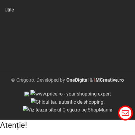
Utile
© Crego.ro. Developed by
OneDigital
&
I
MCreative.ro
Atenție!