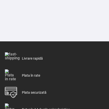
Element aluminiu Garda Dual 80 ALETERNUM 1400
330.00
lei
TVA inclus
Adaugă în coș
Livrare rapidă
Plata în rate
Plata securizată