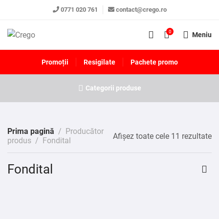
0771 020 761
contact@crego.ro
0
Meniu
Promoții
Resigilate
Pachete promo
Categorii produse
Prima pagină
Producător
Afișez toate cele 11 rezultate
produs
Fondital
Fondital
Doar in magazin