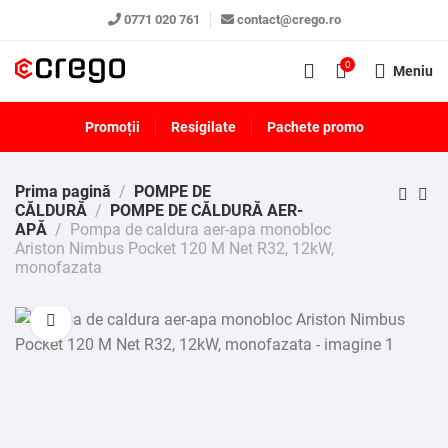
0771 020 761
contact@crego.ro
0
Meniu
Promoții
Resigilate
Pachete promo
Prima pagină
POMPE DE
CĂLDURĂ
POMPE DE CĂLDURĂ AER-
APĂ
Pompa de caldura aer-apa monobloc
Ariston Nimbus Pocket 120 M Net R32, 12kW,
monofazata