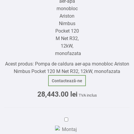
apa
monobloc
Ariston
Nimbus
Pocket
120
M
Net
Acest produs:
Pompa de caldura aer-apa monobloc Ariston
R32,
Nimbus Pocket 120 M Net R32, 12kW, monofazata
12kW,
monofazata
Contactează-ne
28,443.00
lei
TVA inclus
Montaj
pompa
de