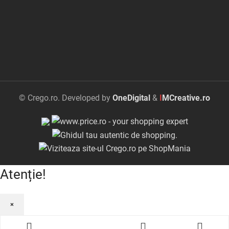
© Crego.ro. Developed by
OneDigital
&
I
MCreative.ro
Atenție!
×
Garantie:
3