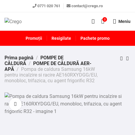
0771 020 761
contact@crego.ro
0
Meniu
Promoții
Resigilate
Pachete promo
Prima pagină
POMPE DE
CĂLDURĂ
POMPE DE CĂLDURĂ AER-
APĂ
Pompa de caldura Samsung 16kW
pentru incalzire si racire AE160RXYDGG/EU,
monobloc, trifazica, cu agent frigorific R32