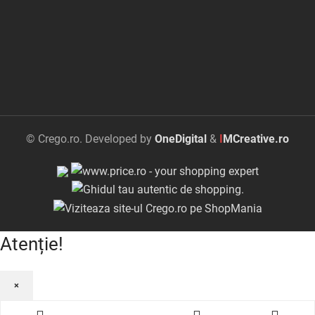
© Crego.ro. Developed by
OneDigital
&
I
MCreative.ro
Atenție!
×
Garantie:
2