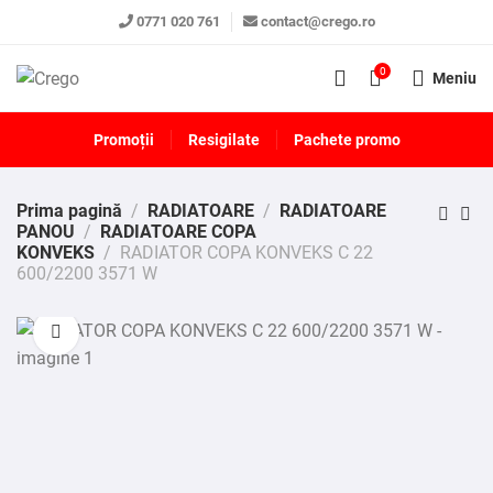
0771 020 761
contact@crego.ro
0
Meniu
Promoții
Resigilate
Pachete promo
Prima pagină
RADIATOARE
RADIATOARE
PANOU
RADIATOARE COPA
KONVEKS
RADIATOR COPA KONVEKS C 22
600/2200 3571 W