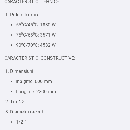
CARACTERISTICI TEHNICE:
Putere termică:
55⁰C/45⁰C: 1830 W
75⁰C/65⁰C: 3571 W
90⁰C/70⁰C: 4532 W
CARACTERISTICI CONSTRUCTIVE:
Dimensiuni:
Înălțime: 600 mm
Lungime: 2200 mm
Tip: 22
Diametru racord:
1/2 ”